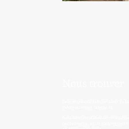
Nous trouver
Face au parc de la Roseraie et en fa
même nom (sur la ligne 1)
Possibilité de stationnement devan
durée limitée, sur le parking du 14 