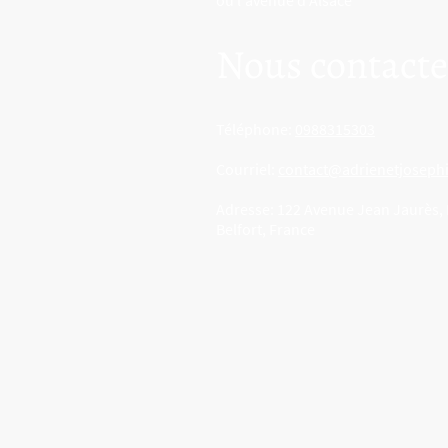
ou l'avenue d'Alsace
Nous contacte
Téléphone:
0988315303
Courriel:
contact@adrienetjosephi
Adresse: 122 Avenue Jean Jaurès, B
Belfort, France