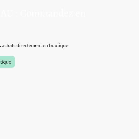
U : Commandez en
s achats directement en boutique
outique