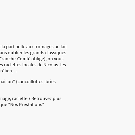
la part belle aux fromages au lait
sans oublier les grands classiques
..Franche-Comté oblige), on vous
 raclettes locales de Nicolas, les
rélien,...
aison" (cancoillottes, bries
omage, raclette ? Retrouvez plus
ique "Nos Prestations"