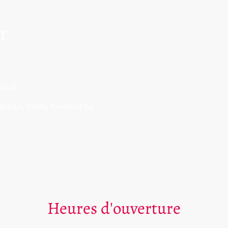
r
ne.fr
elfort, 90000, Territoire De
Heures d'ouverture