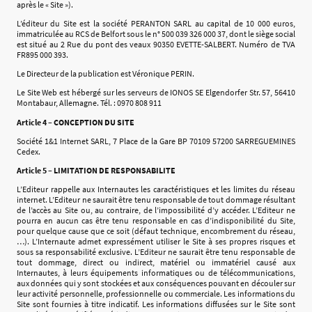
après le « Site »).
L’éditeur du Site est la société PERANTON SARL au capital de 10 000 euros,
immatriculée au RCS de Belfort sous le n° 500 039 326 000 37, dont le siège social
est situé au 2 Rue du pont des veaux 90350 EVETTE-SALBERT. Numéro de TVA
FR895 000 393.
Le Directeur de la publication est Véronique PERIN.
Le Site Web est hébergé sur les serveurs de IONOS SE Elgendorfer Str. 57, 56410
Montabaur, Allemagne. Tél. : 0970 808 911
Article 4 – CONCEPTION DU SITE
Société 1&1 Internet SARL, 7 Place de la Gare BP 70109 57200 SARREGUEMINES
Cedex.
Article 5 – LIMITATION DE RESPONSABILITE
L’Editeur rappelle aux Internautes les caractéristiques et les limites du réseau
internet. L’Editeur ne saurait être tenu responsable de tout dommage résultant
de l’accès au Site ou, au contraire, de l’impossibilité d’y accéder. L’Editeur ne
pourra en aucun cas être tenu responsable en cas d’indisponibilité du Site,
pour quelque cause que ce soit (défaut technique, encombrement du réseau,
…). L’Internaute admet expressément utiliser le Site à ses propres risques et
sous sa responsabilité exclusive. L’Editeur ne saurait être tenu responsable de
tout dommage, direct ou indirect, matériel ou immatériel causé aux
Internautes, à leurs équipements informatiques ou de télécommunications,
aux données qui y sont stockées et aux conséquences pouvant en découler sur
leur activité personnelle, professionnelle ou commerciale. Les informations du
Site sont fournies à titre indicatif. Les informations diffusées sur le Site sont