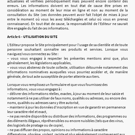
actualisées et vérifiées périodiquement mais peuvent encore contenir des
erreurs. Les informations doivent en tout état de cause être prises en
considération au moment de leur mise en ligne et non au moment de la
consultation du Site (ces données peuvent avoir fait l’objet de mises à jour
entre le moment où vous les avez téléchargées et celui où vous en prenez
connaissance). En tout état de cause, la responsabilité de l’Editeur ne saurait
être engagée du fait de ces informations.
Article 6 – UTILISATION DU SITE
L’Editeur propose le Site principalement pour l’usage de sa clientèle et de toute
personne souhaitant connaître ses produits et services. Lorsque vous
naviguez/vous connectez au Site :
– vous vous engagez à respecter les présentes mentions ainsi que, plus
généralement, les législations applicables,
– vous vous abstenez de toute collecte, utilisation détournée notamment des
informations nominatives auxquelles vous pourriez accéder et, de manière
générale, de tout acte susceptible de porter atteinte aux tiers.
Lorsque vous remplissez un formulaire et que vous fournissez des
informations, vous vous engagez à :
– délivrer des informations réelles, exactes, à jour au moment de leur saisie et
notamment à ne pas utiliser de faux noms, qualités ou adresses, ou encore des
noms, qualités ou adresses sans y être autorisé,
– maintenir à jour les données d’inscription en vue de garantir en permanence
leur caractère réel et exact,
– ne pas rendre disponible ou distribuer des informations, des programmes ou
des éléments illégaux, répréhensibles ou encore nuisibles (tels que des virus,
des logiciels de piratage ou de copie),
– ne pas diffuser des propos, opinions ou informations à caractère
diffamatoire, obscène, violent, raciste et plus généralement contrevenant aux