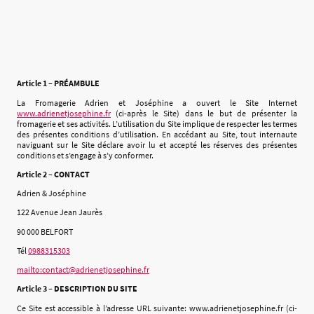
Article 1 – PRÉAMBULE
La Fromagerie Adrien et Joséphine a ouvert le Site Internet
www.adrienetjosephine.fr
(ci-après le Site) dans le but de présenter la
fromagerie et ses activités. L’utilisation du Site implique de respecter les termes
des présentes conditions d’utilisation. En accédant au Site, tout internaute
naviguant sur le Site déclare avoir lu et accepté les réserves des présentes
conditions et s’engage à s’y conformer.
Article 2 – CONTACT
Adrien & Joséphine
122 Avenue Jean Jaurès
90 000 BELFORT
Tél
0988315303
mailto:contact@adrienetjosephine.fr
Article 3 – DESCRIPTION DU SITE
Ce Site est accessible à l’adresse URL suivante: www.adrienetjosephine.fr (ci-